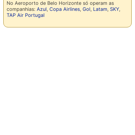
No Aeroporto de Belo Horizonte só operam as
companhias:
Azul
,
Copa Airlines
,
Gol
,
Latam
,
SKY
,
TAP Air Portugal