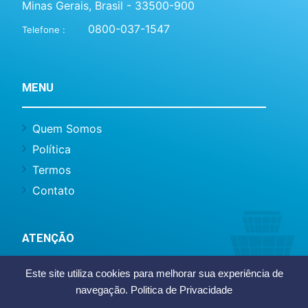
Minas Gerais, Brasil - 33500-900
0800-037-1547
Telefone :
MENU
Quem Somos
Política
Termos
Contato
ATENÇÃO
Este site utiliza cookies para melhorar sua experiência de
Este site não representa o BH Airport ou
navegação.
Politica de Privacidade
Infraero, somos um site de caráter informativo
e notícias.