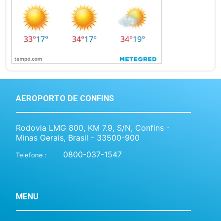
AEROPORTO DE CONFINS
Rodovia LMG 800, KM 7.9, S/N, Confins -
Minas Gerais, Brasil - 33500-900
0800-037-1547
Telefone :
MENU