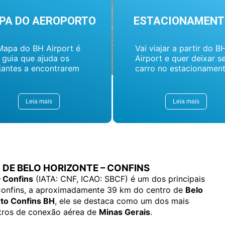
PA DO AEROPORTO
ESTACIONAMENT
Mapa do BH Airport é
Vai viajar a partir do B
 guia que ajuda os
Airport e quer deixar s
jantes a encontrarem
carro no estacionamen
s pontos de interesse
Isso sempre gera dúvid
ntro do aeroporto. O
como: qual o melhor
pa está disponível para
estacionamento
Leia mais
Leia mais
ualização online e
Aeroporto Belo
mbém pode ser baixado
Horizonte?....
a dispositivos móveis...
DE BELO HORIZONTE – CONFINS
– Confins
(IATA: CNF, ICAO: SBCF) é um dos principais
 Confins, a aproximadamente 39 km do centro de
Belo
to Confins BH
, ele se destaca como um dos mais
ntros de conexão aérea de
Minas Gerais
.