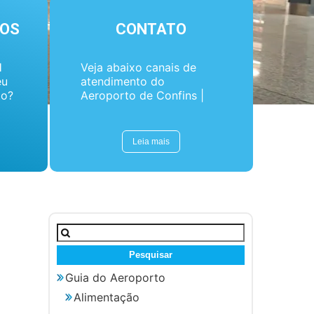
OS
CONTATO
H
Veja abaixo canais de
eu
atendimento do
to?
Aeroporto de Confins |
as
BH.
Leia mais
Pesquisar
por:
Guia do Aeroporto
Alimentação