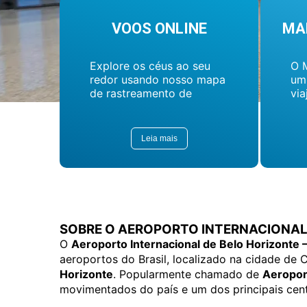
VOOS ONLINE
MA
Explore os céus ao seu
O 
redor usando nosso mapa
um
de rastreamento de
via
voos...
seu
de
ma
Leia mais
vis
ta
par
SOBRE O AEROPORTO INTERNACIONAL 
O
Aeroporto Internacional de Belo Horizonte 
aeroportos do Brasil, localizado na cidade de
Horizonte
. Popularmente chamado de
Aeropor
movimentados do país e um dos principais ce