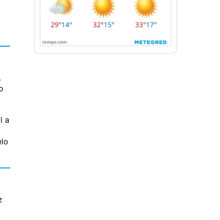
.
o
l a
elo
z