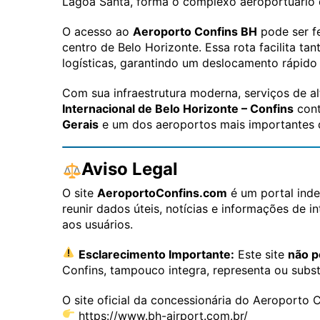
Lagoa Santa, forma o complexo aeroportuário d
O acesso ao
Aeroporto Confins BH
pode ser f
centro de Belo Horizonte. Essa rota facilita t
logísticas, garantindo um deslocamento rápido 
Com sua infraestrutura moderna, serviços de al
Internacional de Belo Horizonte – Confins
cont
Gerais
e um dos aeroportos mais importantes d
Aviso Legal
O site
AeroportoConfins.com
é um portal inde
reunir dados úteis, notícias e informações de i
aos usuários.
Esclarecimento Importante:
Este site
não p
Confins, tampouco integra, representa ou substi
O site oficial da concessionária do Aeroporto
https://www.bh-airport.com.br/