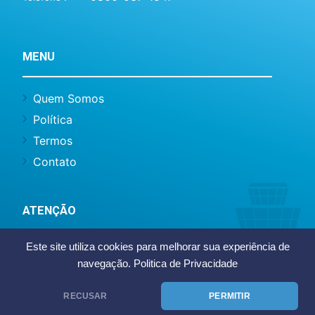
MENU
Quem Somos
Política
Termos
Contato
ATENÇÃO
Este site utiliza cookies para melhorar sua experiência de
Este site não representa o BH Airport ou
navegação.
Politica de Privacidade
Infraero, somos um site de caráter informativo
e notícias.
RECUSAR
PERMITIR