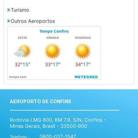
Turismo
Outros Aeroportos
AEROPORTO DE CONFINS
Rodovia LMG 800, KM 7.9, S/N, Confins -
Minas Gerais, Brasil - 33500-900
0800-037-1547
Telefone :