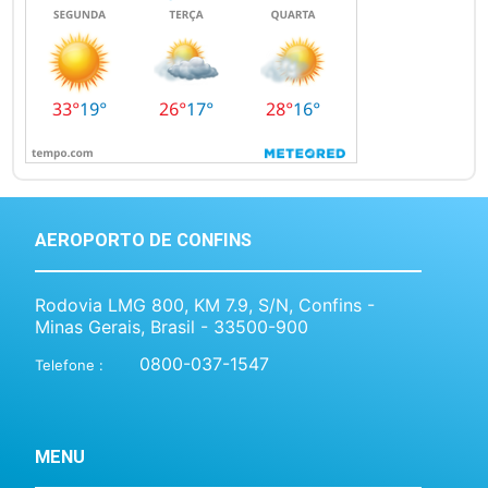
AEROPORTO DE CONFINS
Rodovia LMG 800, KM 7.9, S/N, Confins -
Minas Gerais, Brasil - 33500-900
0800-037-1547
Telefone :
MENU