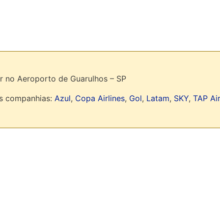
r no Aeroporto de Guarulhos – SP
as companhias:
Azul
,
Copa Airlines
,
Gol
,
Latam
,
SKY
,
TAP Ai