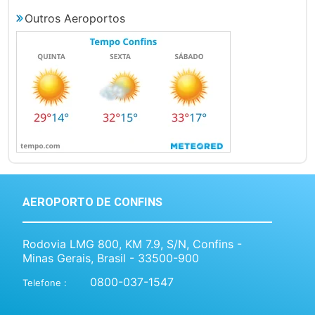
Outros Aeroportos
AEROPORTO DE CONFINS
Rodovia LMG 800, KM 7.9, S/N, Confins -
Minas Gerais, Brasil - 33500-900
0800-037-1547
Telefone :