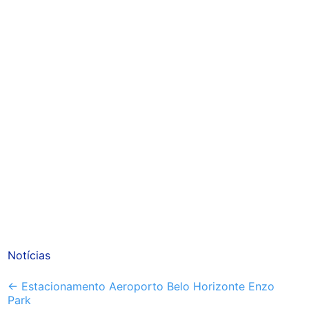
Notícias
Outros
←
Estacionamento Aeroporto Belo Horizonte Enzo
Park
artigos