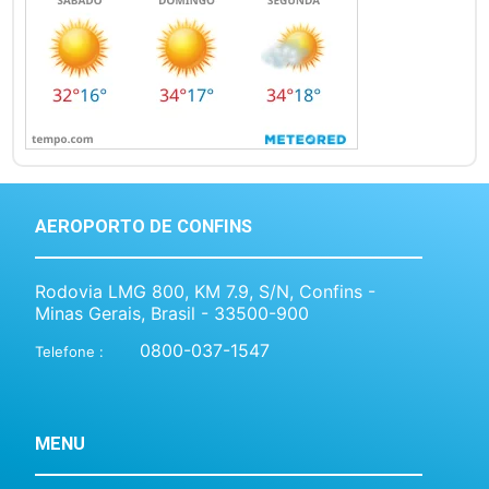
AEROPORTO DE CONFINS
Rodovia LMG 800, KM 7.9, S/N, Confins -
Minas Gerais, Brasil - 33500-900
0800-037-1547
Telefone :
MENU